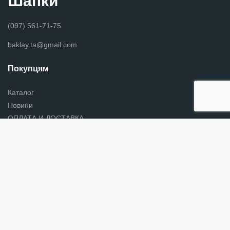
Шапки
(097) 561-71-75
baklay.ta@gmail.com
Покупцям
Каталог
Новини
ОПЛАТА И ДОСТАВКА
Контакты
Головные уборы хмельницкий
Графік роботи
Вт-Ср-Пт-Сб-Нд з 07:00 до 17:00
Слідкуйте за нами