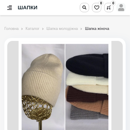
0
0
ШАПКИ
Головна
Каталог
Шапка молодіжна
Шапка жіноча