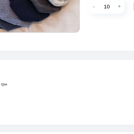
-
+
 грн