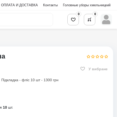
ОПЛАТА И ДОСТАВКА
Контакты
Головные уборы хмельницкий
0
0
ча
У вибране
 Підкладка - фліс 10 шт - 1300 грн
ня
10
шт.