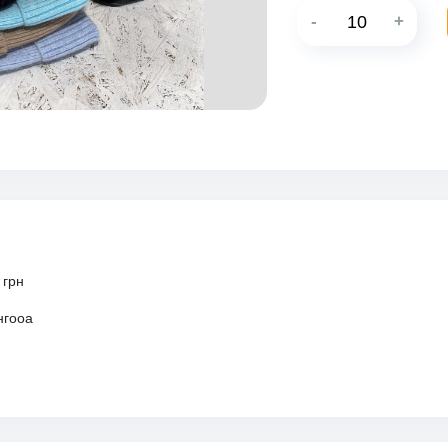
-
+
 грн
нгооа