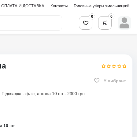
ОПЛАТА И ДОСТАВКА
Контакты
Головные уборы хмельницкий
0
0
ча
У вибране
 Підкладка - фліс, ангооа 10 шт - 2300 грн
ня
10
шт.