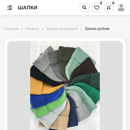
0
0
ШАПКИ
Головна
Каталог
Шапка молодіжна
Шапка рубчик